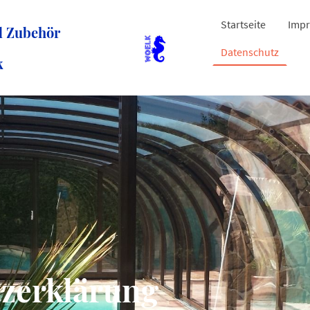
Startseite
Impr
d Zubehör
Datenschutz
k
zerklärung