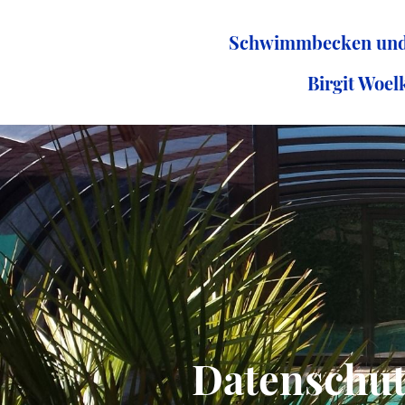
Schwimmbecken un
Birgit Woel
Datenschut