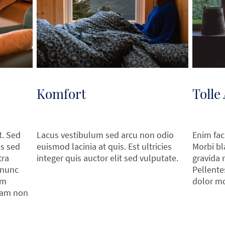
Komfort
Tolle
t. Sed
Lacus vestibulum sed arcu non odio
Enim faci
as sed
euismod lacinia at quis. Est ultricies
Morbi bl
tra
integer quis auctor elit sed vulputate.
gravida 
 nunc
Pellente
um
dolor mo
llam non